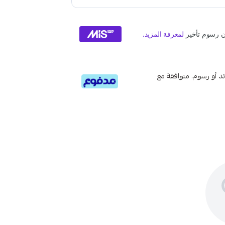
تى 6 دفعات، بدون فوائد أو رسوم. متوافقة مع