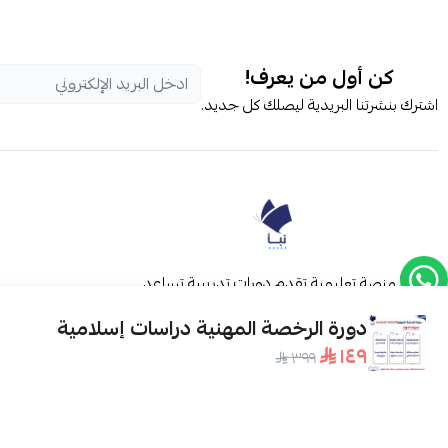
كن أول من يعرف!
اشترك بنشرتنا البريدية ليصلك كل جديد.
نبأ منصة تعليمية تقدم دورات تدريبية تساعد
س
الطلاب على اجتياز اختبارات قياس بامتياز، عبر
دورة الرخصة المهنية دراسات إسلامية
محتوى شامل وتفاعلي بإشراف معلمين ذوي
١٤٩
خبرة، مع شروحات دقيقة ونماذج تجريبية ومتابعة
٣٩٩
مستمرة لضمان أفضل النتائج.