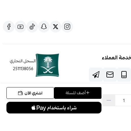
دمة العملاء
السجل التجاري
2511138056
أضف للسلة
اشتري الآن